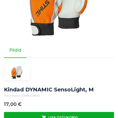
Pildid
Kindad DYNAMIC SensoLight, M
Tootekood: 00886110809
17,00
€
LISA OSTUKORVI