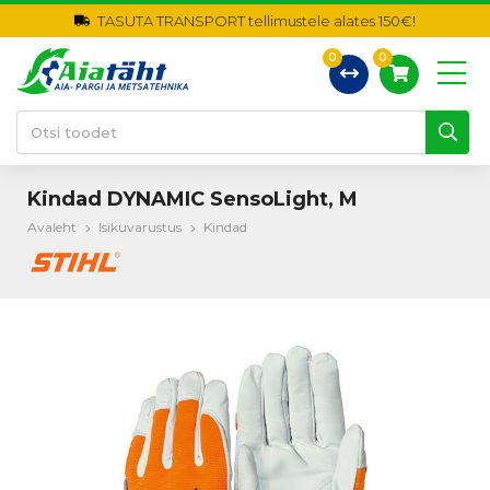
TASUTA TRANSPORT tellimustele alates 150€!
0
0
Kindad DYNAMIC SensoLight, M
Avaleht
Isikuvarustus
Kindad